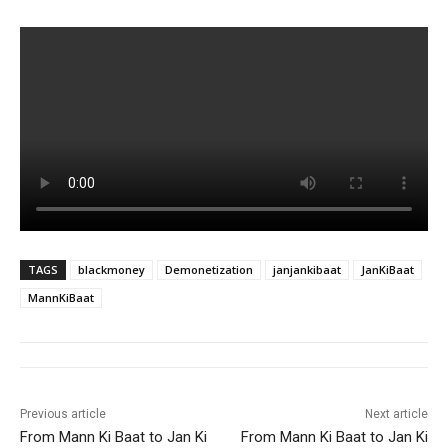
TAGS
blackmoney
Demonetization
janjankibaat
JanKiBaat
MannKiBaat
Previous article
Next article
From Mann Ki Baat to Jan Ki
From Mann Ki Baat to Jan Ki