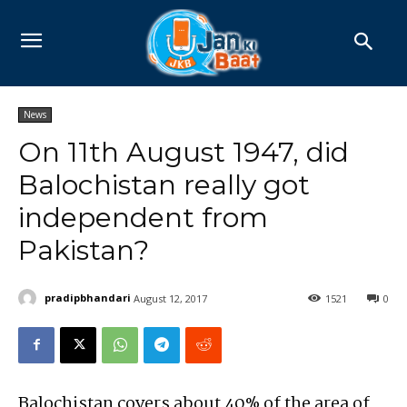
News
On 11th August 1947, did
Balochistan really got
independent from
Pakistan?
pradipbhandari
August 12, 2017
1521
0
Balochistan covers about 40% of the area of