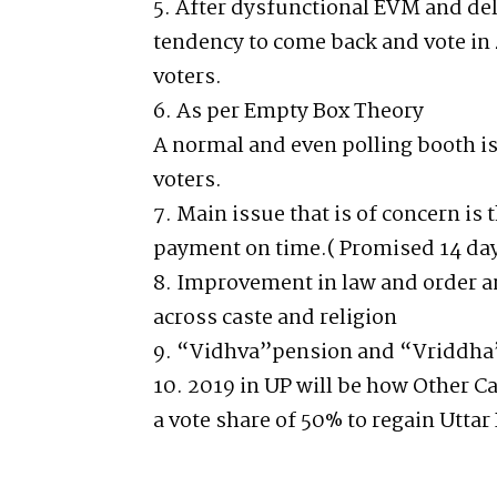
5. After dysfunctional EVM and del
tendency to come back and vote in
voters.
6. As per Empty Box Theory
A normal and even polling booth is
voters.
7. Main issue that is of concern is
payment on time.( Promised 14 da
8. Improvement in law and order a
across caste and religion
9. “Vidhva”pension and “Vriddha
10. 2019 in UP will be how Other Ca
a vote share of 50% to regain Utta