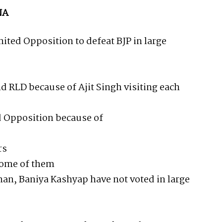
NA
ited Opposition to defeat BJP in large
d RLD because of Ajit Singh visiting each
ed Opposition because of
rs
 some of them
hman, Baniya Kashyap have not voted in large