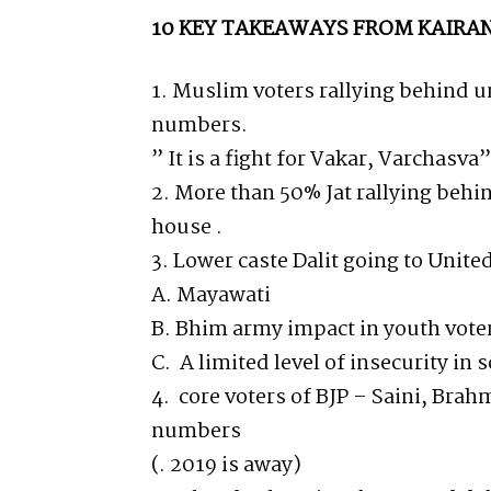
10 KEY TAKEAWAYS FROM KAIRA
1. Muslim voters rallying behind un
numbers.
” It is a fight for Vakar, Varchasva”
2. More than 50% Jat rallying behin
house .
3. Lower caste Dalit going to Unit
A. Mayawati
B. Bhim army impact in youth vote
C. A limited level of insecurity in
4. core voters of BJP – Saini, Bra
numbers
(. 2019 is away)