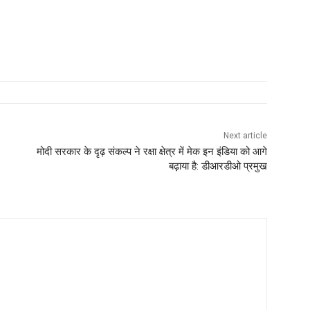
Next article
मोदी सरकार के दृढ़ संकल्प ने रक्षा क्षेत्र में मेक इन इंडिया को आगे
बढ़ाया है: डीआरडीओ प्रमुख
ndey
 experience in journalism field. Visit his twitter account