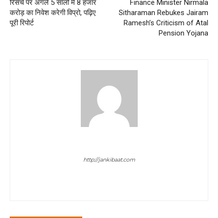
रिसर्च पर अगले 5 सालों में 8 हजार
Finance Minister Nirmala
करोड़ का निवेश करेगी विप्रो, पढ़िए
Sitharaman Rebukes Jairam
पूरी रिपोर्ट
Ramesh’s Criticism of Atal
Pension Yojana
Chandan Kumar Pandey
http://jankibaat.com
Chandan Pandey has 5 year+ experience in journalism field.
Visit his twitter account @Realchandan21