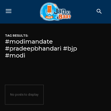
TAG RESULTS:
#modimandate
#pradeepbhandari #bjp
#modi
No posts to display