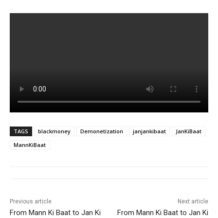
TAGS
blackmoney
Demonetization
janjankibaat
JanKiBaat
MannKiBaat
Previous article
Next article
From Mann Ki Baat to Jan Ki
From Mann Ki Baat to Jan Ki