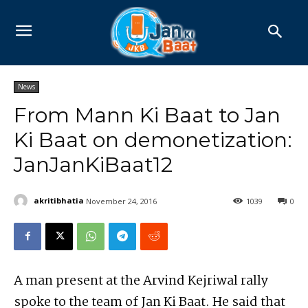
News
From Mann Ki Baat to Jan
Ki Baat on demonetization:
JanJanKiBaat12
akritibhatia
November 24, 2016
1039
0
A man present at the Arvind Kejriwal rally
spoke to the team of Jan Ki Baat. He said that