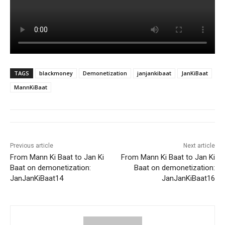
TAGS
blackmoney
Demonetization
janjankibaat
JanKiBaat
MannKiBaat
Previous article
Next article
From Mann Ki Baat to Jan Ki
From Mann Ki Baat to Jan Ki
Baat on demonetization:
Baat on demonetization:
JanJanKiBaat14
JanJanKiBaat16