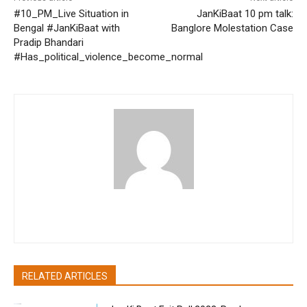
#10_PM_Live Situation in
JanKiBaat 10 pm talk:
Bengal #JanKiBaat with
Banglore Molestation Case
Pradip Bhandari
#Has_political_violence_become_normal
pradipbhandari
RELATED ARTICLES