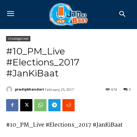
Uncategorized
#10_PM_Live
#Elections_2017
#JanKiBaat
pradipbhandari
February 25, 2017
874
0
#10_PM_Live #Elections_2017 #JanKiBaat