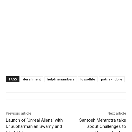
TAGS
derailment
helplinenumbers
lossoflife
patna-indore
Previous article
Next article
Launch of ‘Unreal Aliens’ with
Santosh Mehtrotra talks
Dr.Subharmanian Swamy and
about Challenges to