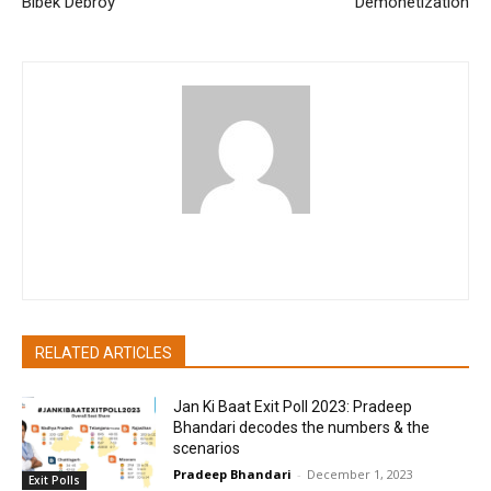
Bibek Debroy
Demonetization
pradipbhandari
RELATED ARTICLES
Jan Ki Baat Exit Poll 2023: Pradeep
Bhandari decodes the numbers & the
scenarios
Pradeep Bhandari
-
December 1, 2023
Exit Polls