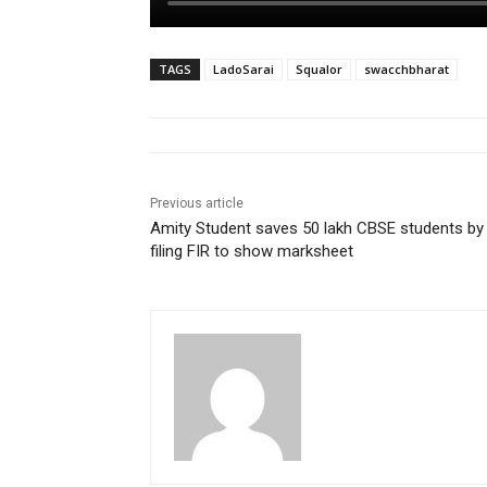
TAGS
LadoSarai
Squalor
swacchbharat
Previous article
Amity Student saves 50 lakh CBSE students by
filing FIR to show marksheet
pradipbhandari