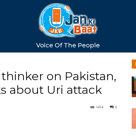
Voice Of The People
thinker on Pakistan,
s about Uri attack
1414
0