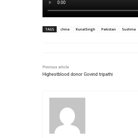
TAGS
china
KunalSingh
Pakistan
Sushma
Previous article
Highestblood donor Govind tripathi
pradipbhandari