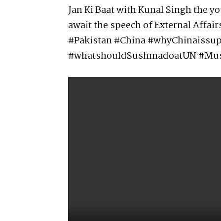
Jan Ki Baat with Kunal Singh the y
await the speech of External Affai
#Pakistan #China #whyChinaissup
#whatshouldSushmadoatUN #Mus