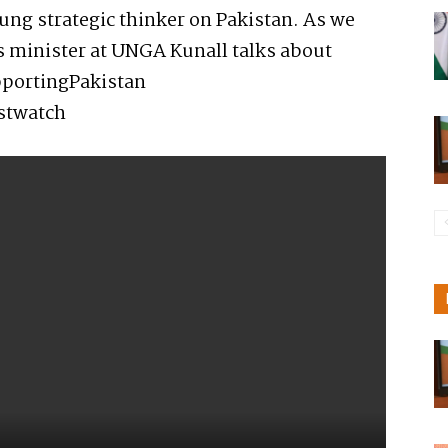
oung strategic thinker on Pakistan. As we
rs minister at UNGA Kunall talks about
portingPakistan
twatch