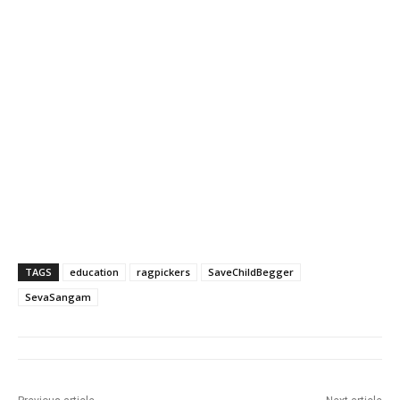
TAGS
education
ragpickers
SaveChildBegger
SevaSangam