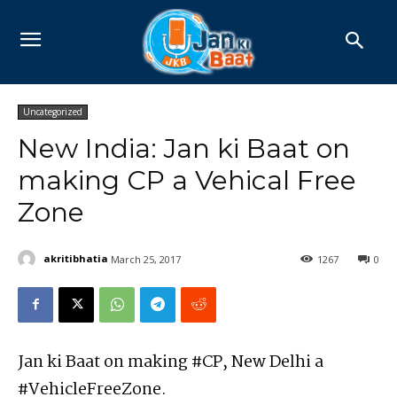
Uncategorized
New India: Jan ki Baat on
making CP a Vehical Free
Zone
akritibhatia
March 25, 2017
1267
0
Jan ki Baat on making #CP, New Delhi a
#VehicleFreeZone.