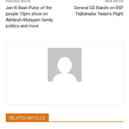
Previous article
Next article
Jan Ki Baat-Pulse of the
General GD Bakshi on BSF
people 10pm show on
TejBahadur Yadav’s Plight
Akhilesh-Mulayam family
politics and more
akritibhatia
RELATED ARTICLES