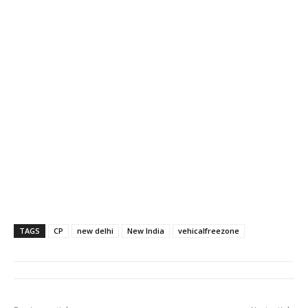
TAGS
CP
new delhi
New India
vehicalfreezone