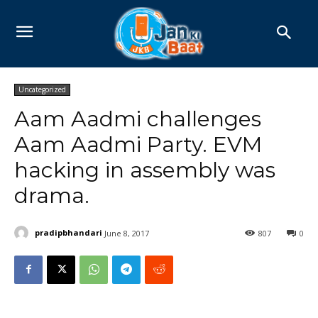
Uncategorized
Aam Aadmi challenges
Aam Aadmi Party. EVM
hacking in assembly was
drama.
pradipbhandari
June 8, 2017
807
0