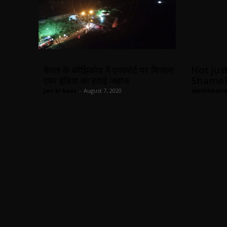
केरल के कोझिकोड में एयरपोर्ट पर फिसला
Not jus
एयर इंडिया का हवाई जहाज
Shamel
jan ki baat
-
August 7, 2020
akritibhati