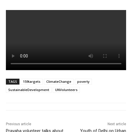
TAGS
159targets
ClimateChange
poverty
SustainableDevelopment
UNVolunteers
Previous article
Next article
Pravaha volunteer talks about
Youth of Delhi on Urban