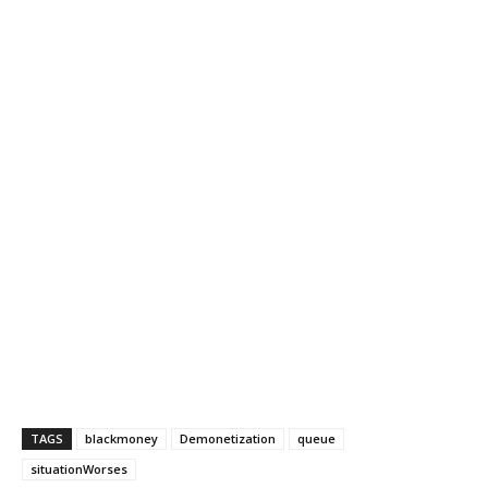
TAGS
blackmoney
Demonetization
queue
situationWorses