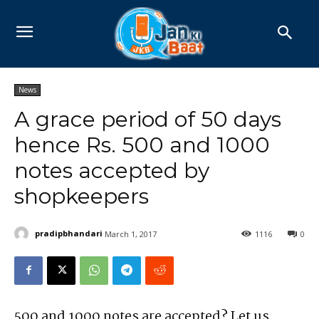
News
A grace period of 50 days
hence Rs. 500 and 1000
notes accepted by
shopkeepers
pradipbhandari
March 1, 2017
1116
0
500 and 1000 notes are accepted? Let us