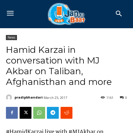
News
Hamid Karzai in
conversation with MJ
Akbar on Taliban,
Afghanisthan and more
pradipbhandari
March 25, 2017
1161
0
#HamidKarzai live with #MJAkbar on