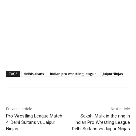
TAGS
delhisultans
Indian pro wrestling league
JaipurNinjas
Previous article
Next article
Pro Wrestling League Match
Sakshi Malik in the ring in
4: Delhi Sultans vs Jaipur
Indian Pro Wrestling League
Ninjas
:Delhi Sultans vs Jaipur Ninjas