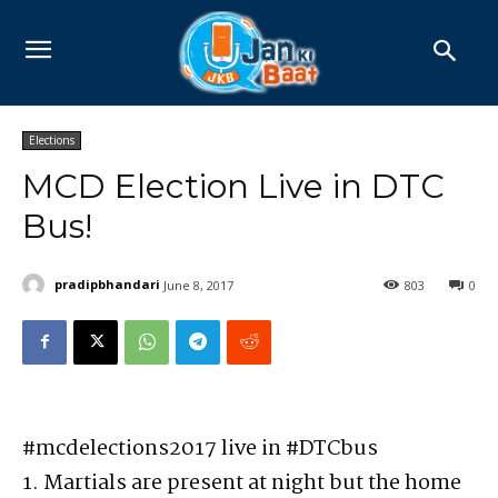
Elections
MCD Election Live in DTC
Bus!
pradipbhandari
June 8, 2017
803
0
#
mcdelections2017
live in
#
DTCbus
1. Martials are present at night but the home