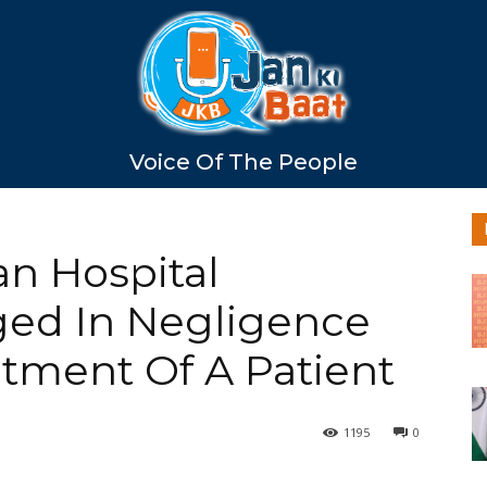
Voice Of The People
n Hospital
ged In Negligence
tment Of A Patient
1195
0