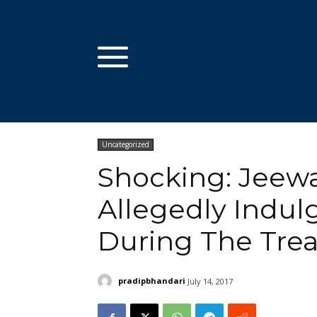
Uncategorized
Shocking: Jeewa
Allegedly Indul
During The Trea
pradipbhandari
July 14, 2017