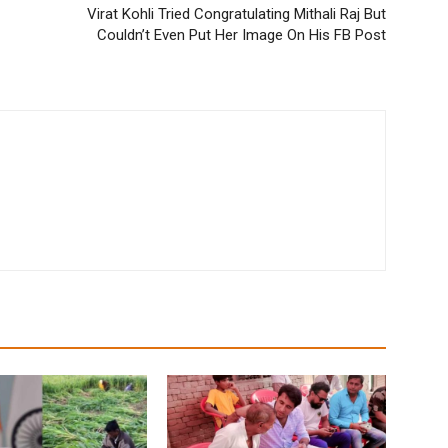
Virat Kohli Tried Congratulating Mithali Raj But
Couldn’t Even Put Her Image On His FB Post