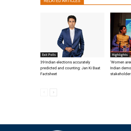
RELATED ARTICLES
Exit Polls
Highlights
39 Indian elections accurately
‘Women aren’
predicted and counting: Jan Ki Baat
Indian democ
Factsheet
stakeholder