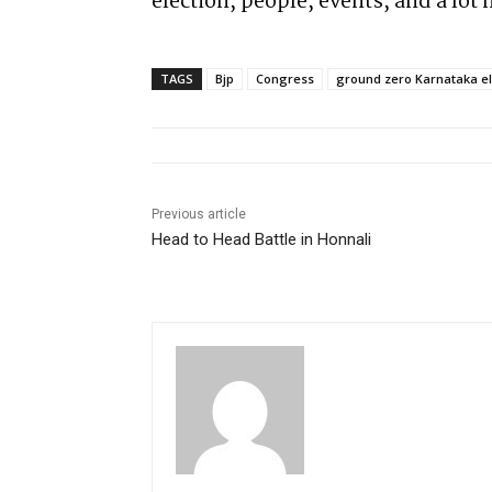
election, people, events, and a lot
TAGS
Bjp
Congress
ground zero Karnataka el
Previous article
Head to Head Battle in Honnali
pradipbhandari