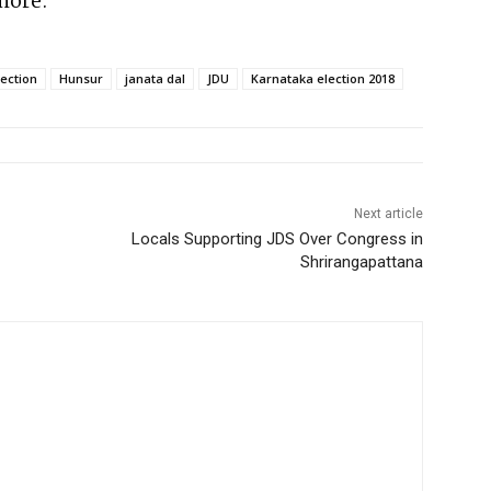
 more.
ection
Hunsur
janata dal
JDU
Karnataka election 2018
Next article
Locals Supporting JDS Over Congress in
Shrirangapattana