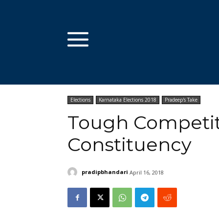
Elections
Karnataka Elections 2018
Pradeep's Take
Tough Competit
Constituency
pradipbhandari
April 16, 2018