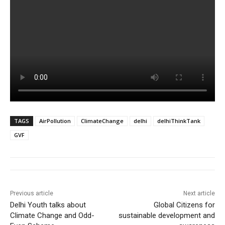
TAGS
AirPollution
ClimateChange
delhi
delhiThinkTank
GVF
Previous article
Next article
Delhi Youth talks about
Global Citizens for
Climate Change and Odd-
sustainable development and