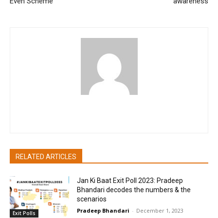
Even Scheme
awareness
pradipbhandari
RELATED ARTICLES
Jan Ki Baat Exit Poll 2023: Pradeep
Bhandari decodes the numbers & the
scenarios
Pradeep Bhandari
-
December 1, 2023
Exit Polls