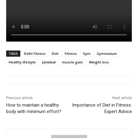
TAGS
Delhi Fitness
Diet
Fitness
Gym
Gymnasium
Healthy lifestyle
Jankibat
muscle gain
Weight loss
Previous article
Next article
How to maintain a healthy
Importance of Diet in Fitness:
body with minimum effort?
Expert Advice