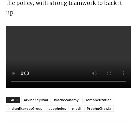
the policy, with strong teamwork to back it
up.
TAGS
ArvindKejriwal
blackeconomy
Demonetization
IndianExpressGroup
Loopholes
modi
PrabhuChawla