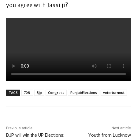
you agree with Jassi ji?
TAGS
70%
Bjp
Congress
PunjabElections
voterturnout
Previous article
Next article
BJP will win the UP Elections:
Youth from Lucknow