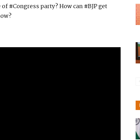
e of #Congress party? How can #BJP get
now?