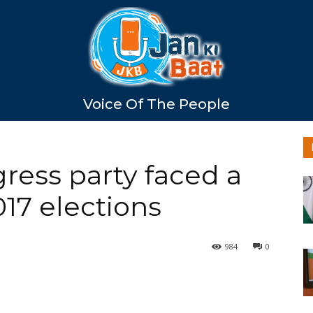
Voice Of The People
ress party faced a
017 elections
984
0