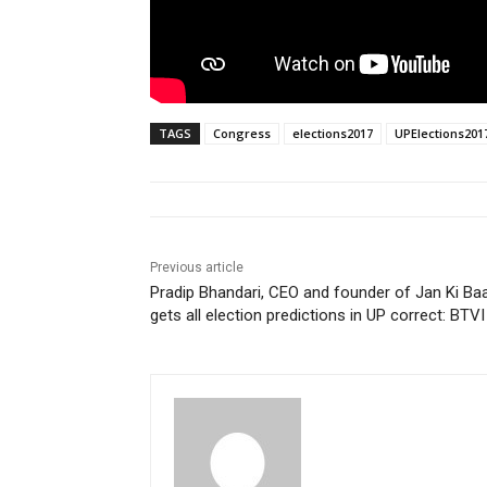
TAGS
Congress
elections2017
UPElections201
Previous article
Pradip Bhandari, CEO and founder of Jan Ki Ba
gets all election predictions in UP correct: BTVI
pradipbhandari