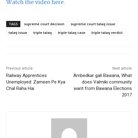
Watch the video here.
TAGS
supreme court decision
supreme court talaq issue
talaq issue
triple talaq
triple talaq case
triple talaq verdict
Previous article
Next article
Railway Apprentices
Ambedkar gali Bawana, What
Unemployed: Zameen Pe Kya
does Valmiki community
Chal Raha Hai
want from Bawana Elections
2017