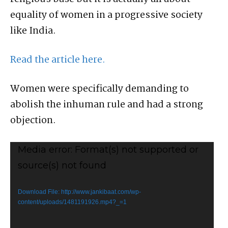
equality of women in a progressive society
like India.
Read the article here.
Women were specifically demanding to
abolish the inhuman rule and had a strong
objection.
V
Media error: Format(s) not supported or
i
source(s) not found
d
e
Download File: http://www.jankibaat.com/wp-
content/uploads/1481191926.mp4?_=1
o
P