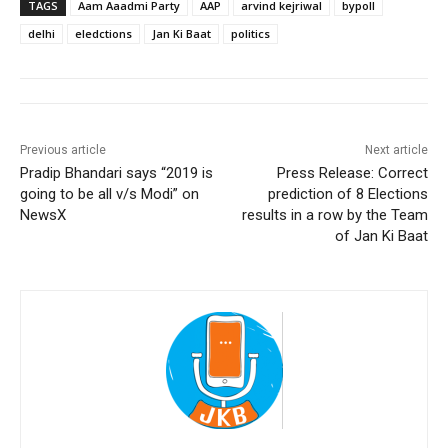
TAGS
Aam Aaadmi Party
AAP
arvind kejriwal
bypoll
delhi
eledctions
Jan Ki Baat
politics
Previous article
Next article
Pradip Bhandari says “2019 is
Press Release: Correct
going to be all v/s Modi” on
prediction of 8 Elections
NewsX
results in a row by the Team
of Jan Ki Baat