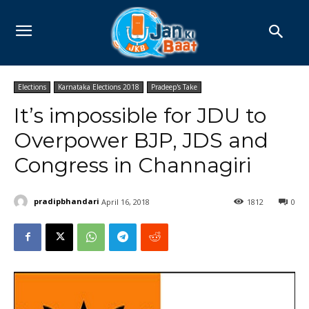
Elections
Karnataka Elections 2018
Pradeep's Take
It’s impossible for JDU to
Overpower BJP, JDS and
Congress in Channagiri
pradipbhandari
April 16, 2018
1812
0