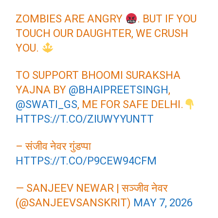
ZOMBIES ARE ANGRY
. BUT IF YOU
TOUCH OUR DAUGHTER, WE CRUSH
YOU.
TO SUPPORT BHOOMI SURAKSHA
YAJNA BY
@BHAIPREETSINGH
,
@SWATI_GS
, ME FOR SAFE DELHI.
HTTPS://T.CO/ZIUWYYUNTT
– संजीव नेवर गुंडप्पा
HTTPS://T.CO/P9CEW94CFM
— SANJEEV NEWAR | सञ्जीव नेवर
(@SANJEEVSANSKRIT)
MAY 7, 2026