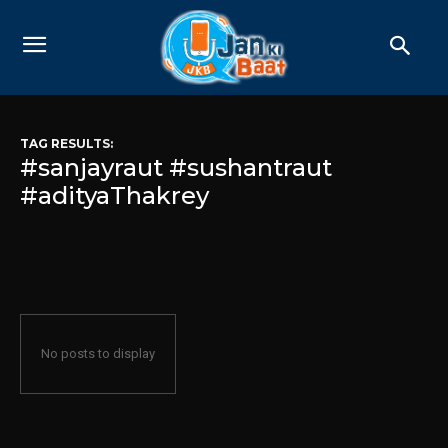
TAG RESULTS:
#sanjayraut #sushantraut
#adityaThakrey
No posts to display