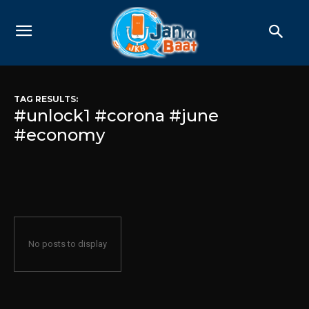
TAG RESULTS:
#unlock1 #corona #june
#economy
No posts to display