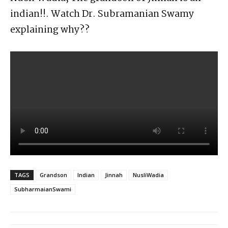
indian!!. Watch Dr. Subramanian Swamy
explaining why??
TAGS
Grandson
Indian
Jinnah
NusliWadia
SubharmaianSwami