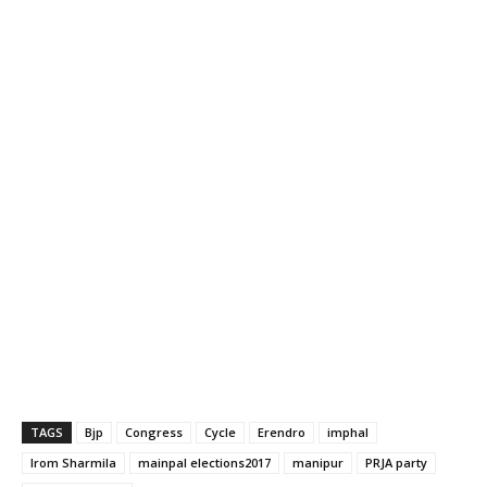
TAGS
Bjp
Congress
Cycle
Erendro
imphal
Irom Sharmila
mainpal elections2017
manipur
PRJA party