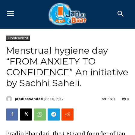
Uncategorized
Menstrual hygiene day
“FROM ANXIETY TO
CONFIDENCE” An initiative
by Sachhi Saheli.
pradipbhandari
June 8, 2017
1601
0
Pradip Bhandari, the CEO and founder of Jan