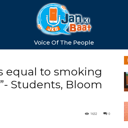
Voice Of The People
 is equal to smoking
”- Students, Bloom
1632
0