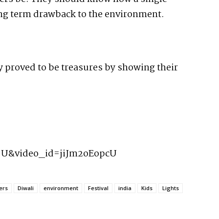
long term drawback to the environment.
y proved to be treasures by showing their
o=U&video_id=jiJm2oEopcU
ers
Diwali
environment
Festival
india
Kids
Lights