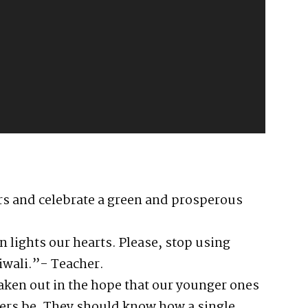
ers and celebrate a green and prosperous
ven lights our hearts. Please, stop using
Diwali.”- Teacher.
aken out in the hope that our younger ones
ers be. They should know how a single