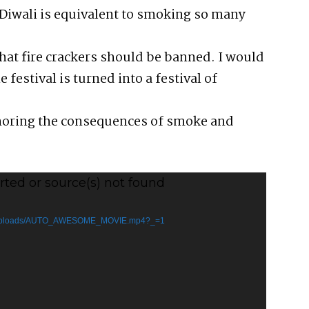
 Diwali is equivalent to smoking so many
hat fire crackers should be banned. I would
 festival is turned into a festival of
gnoring the consequences of smoke and
rted or source(s) not found
tent/uploads/AUTO_AWESOME_MOVIE.mp4?_=1