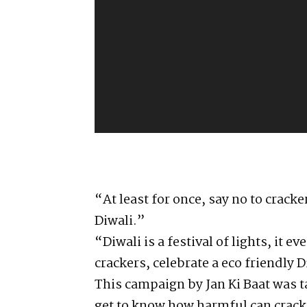
l
a
y
e
r
“At least for once, say no to crack
Diwali.”
“Diwali is a festival of lights, it e
crackers, celebrate a eco friendly 
This campaign by Jan Ki Baat was t
get to know how harmful can crack