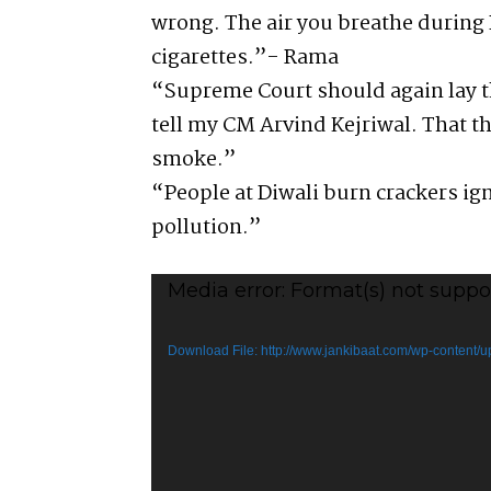
wrong. The air you breathe during
cigarettes.”- Rama
“Supreme Court should again lay t
tell my CM Arvind Kejriwal. That the
smoke.”
“People at Diwali burn crackers i
pollution.”
V
Media error: Format(s) not suppo
i
d
Download File: http://www.jankibaat.com/wp-con
e
o
P