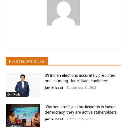
pradipbhandari
RELATED ARTICLES
39 Indian elections accurately predicted
and counting: Jan Ki Baat Factsheet
jan ki baat
-
December 21, 2023
Exit Polls
‘Women aren’t just participants in Indian
democracy, they are active stakeholders’
jan ki baat
-
October 19, 2023
Highlights