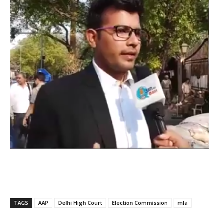
TAGS
AAP
Delhi High Court
Election Commission
mla