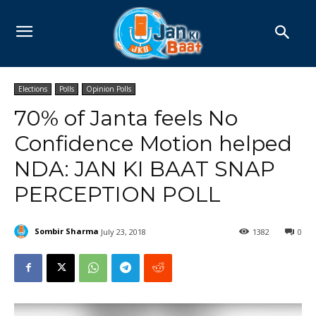
Elections
Polls
Opinion Polls
70% of Janta feels No
Confidence Motion helped
NDA: JAN KI BAAT SNAP
PERCEPTION POLL
Sombir Sharma
July 23, 2018
1382
0