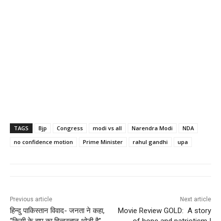
TAGS
Bjp
Congress
modi vs all
Narendra Modi
NDA
no confidence motion
Prime Minister
rahul gandhi
upa
Previous article
Next article
हिन्दु पाकिस्तान विवाद- जनता ने कहा,
Movie Review GOLD: A story