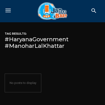
TAG RESULTS:
#HaryanaGovernment
#ManoharLalKhattar
No posts to display