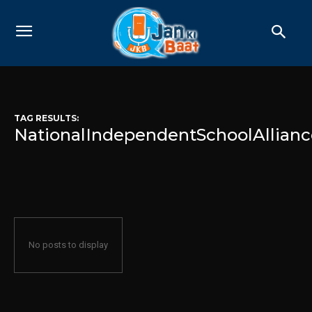
TAG RESULTS:
NationalIndependentSchoolAllianc
No posts to display