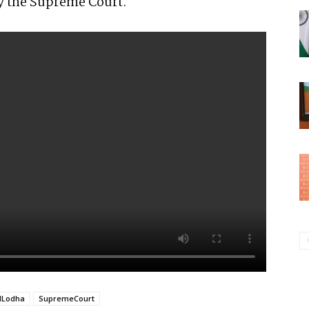
by the Supreme Court.
Lodha
SupremeCourt