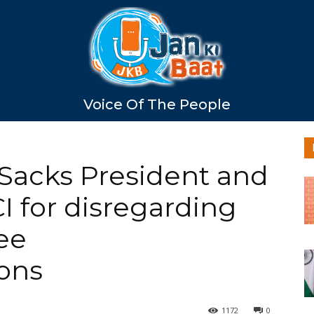
Voice Of The People
Sacks President and
I for disregarding
ee
ons
1172
0