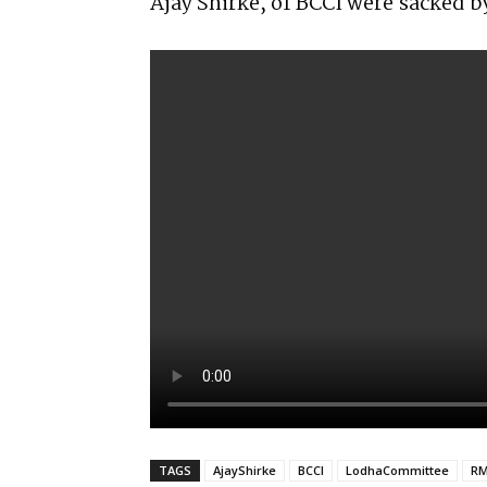
Ajay Shirke, of BCCI were sacked 
TAGS
AjayShirke
BCCI
LodhaCommittee
RM