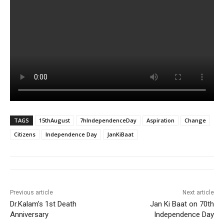
TAGS
15thAugust
7hIndependenceDay
Aspiration
Change
Citizens
Independence Day
JanKiBaat
Previous article
Next article
Dr.Kalam’s 1st Death
Jan Ki Baat on 70th
Anniversary
Independence Day