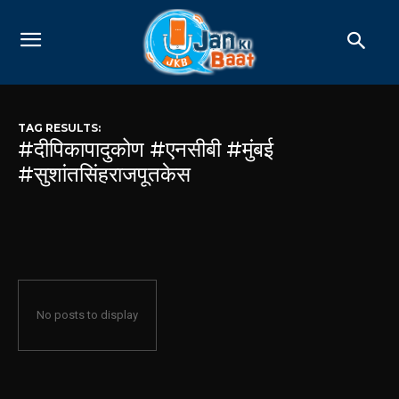
TAG RESULTS:
#दीपिकापादुकोण #एनसीबी #मुंबई
#सुशांतसिंहराजपूतकेस
No posts to display