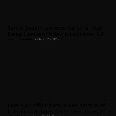
Jan ki Baat interviews Garotha MLA
Deep Narayan Yadav in Lucknow, UP
pradipbhandari
-
March 25, 2017
Live: BJP office before declaration of
list of candidates for UP Elections 2017