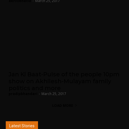
akritibhatia
-
March 25, 2017
Jan Ki Baat-Pulse of the people 10pm
show on Akhilesh-Mulayam family
politics and more
pradipbhandari
-
March 25, 2017
LOAD MORE
Latest Stories