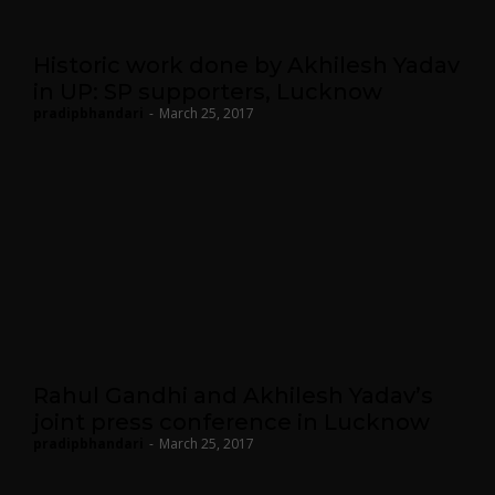
Historic work done by Akhilesh Yadav
in UP: SP supporters, Lucknow
pradipbhandari
-
March 25, 2017
Rahul Gandhi and Akhilesh Yadav’s
joint press conference in Lucknow
pradipbhandari
-
March 25, 2017