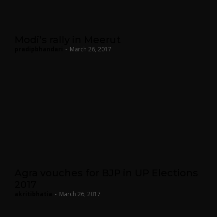
Modi’s rally in Meerut
pradipbhandari
-
March 26, 2017
Agra vouches for BJP in UP Elections
2017
akritibhatia
-
March 26, 2017