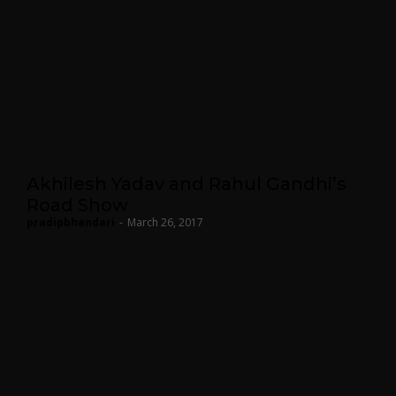
Akhilesh Yadav and Rahul Gandhi’s
Road Show
pradipbhandari
-
March 26, 2017