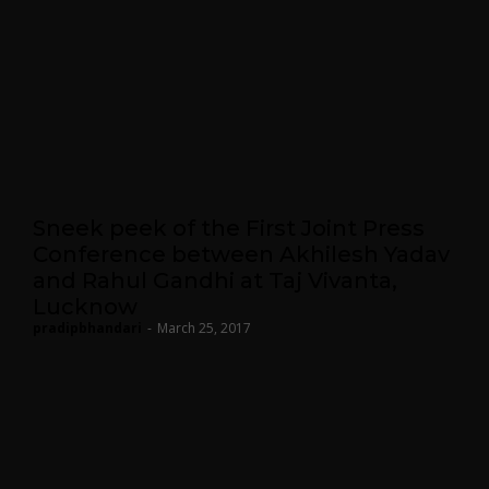
Sneek peek of the First Joint Press
Conference between Akhilesh Yadav
and Rahul Gandhi at Taj Vivanta,
Lucknow
pradipbhandari
-
March 25, 2017